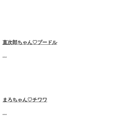
直次郎ちゃん♡プードル
…
まろちゃん♡チワワ
…