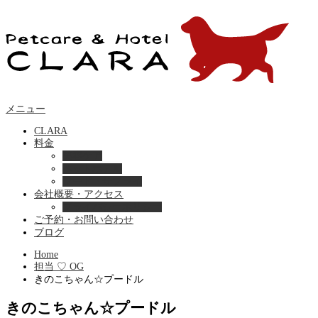
メニュー
CLARA
料金
美容ケア
ペットホテル
フード・サプライ
会社概要・アクセス
プライバシーポリシー
ご予約・お問い合わせ
ブログ
Home
担当 ♡ OG
きのこちゃん☆プードル
きのこちゃん☆プードル