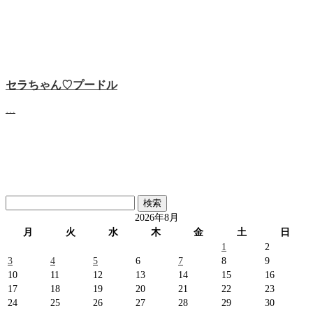
セラちゃん♡プードル
…
検
索:
2026年8月
月
火
水
木
金
土
日
1
2
3
4
5
6
7
8
9
10
11
12
13
14
15
16
17
18
19
20
21
22
23
24
25
26
27
28
29
30