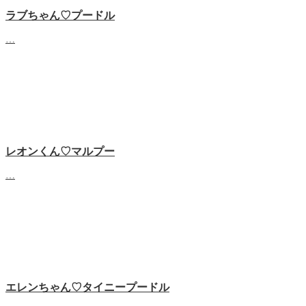
ラブちゃん♡プードル
…
レオンくん♡マルプー
…
エレンちゃん♡タイニープードル