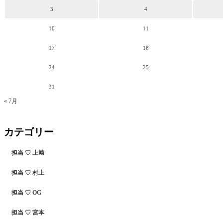
3
4
10
11
17
18
24
25
31
« 7月
カテゴリー
担当 ♡ 上﨑
担当 ♡ 村上
担当 ♡ OG
担当 ♡ 宮本