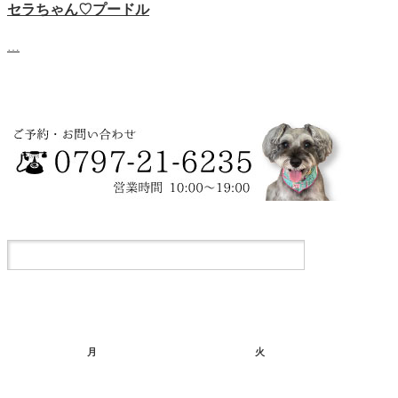
セラちゃん♡プードル
…
月
火