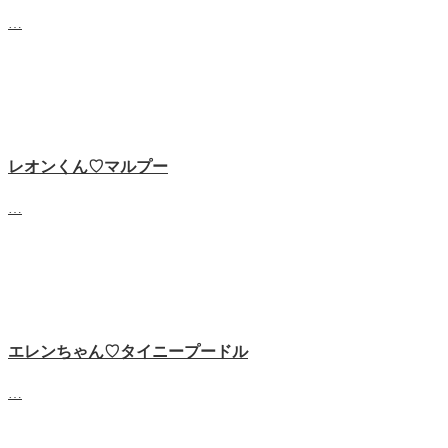
…
レオンくん♡マルプー
…
エレンちゃん♡タイニープードル
…