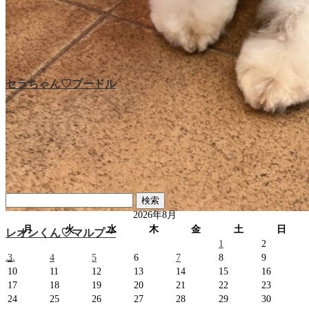
セラちゃん♡プードル
ラブちゃん♡プードル
…
…
検
索:
2026年8月
月
火
水
木
金
土
日
レオンくん♡マルプー
1
2
…
3
4
5
6
7
8
9
10
11
12
13
14
15
16
17
18
19
20
21
22
23
24
25
26
27
28
29
30