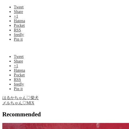
Tweet
Share
+1
Hatena
Pocket
RSS
feedly
Pin it
Tweet
Share
+1
Hatena
Pocket
RSS
feedly
Pin it
はるかちゃん♡柴犬
メルちゃん♡MIX
Recommended