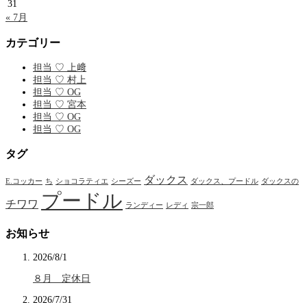
31
« 7月
カテゴリー
担当 ♡ 上﨑
担当 ♡ 村上
担当 ♡ OG
担当 ♡ 宮本
担当 ♡ OG
担当 ♡ OG
タグ
ダックス
E.コッカー
ち
ショコラティエ
シーズー
ダックス、プードル
ダックスの
プードル
チワワ
ランディー
レディ
宗一郎
お知らせ
2026/8/1
８月 定休日
2026/7/31