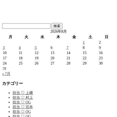
検
索:
2026年8月
月
火
水
木
金
土
日
1
2
3
4
5
6
7
8
9
10
11
12
13
14
15
16
17
18
19
20
21
22
23
24
25
26
27
28
29
30
31
« 7月
カテゴリー
担当 ♡ 上﨑
担当 ♡ 村上
担当 ♡ OG
担当 ♡ 宮本
担当 ♡ OG
担当 ♡ OG