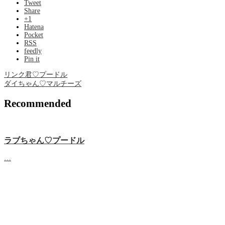
Tweet
Share
+1
Hatena
Pocket
RSS
feedly
Pin it
リンク君♡プードル
ダイちゃん♡マルチーズ
Recommended
ラブちゃん♡プードル
…