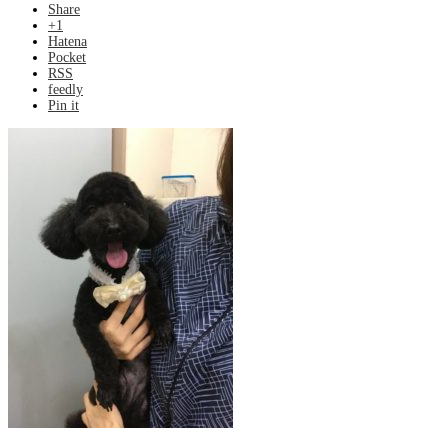
Share
+1
Hatena
Pocket
RSS
feedly
Pin it