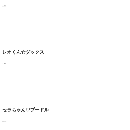
…
レオくん☆ダックス
…
セラちゃん♡プードル
…