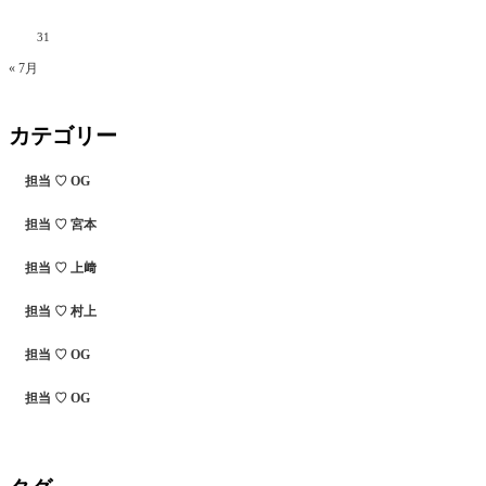
31
« 7月
カテゴリー
担当 ♡ OG
担当 ♡ 宮本
担当 ♡ 上﨑
担当 ♡ 村上
担当 ♡ OG
担当 ♡ OG