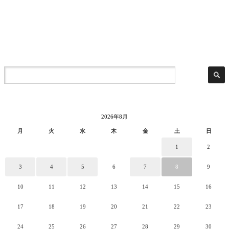
2026年8月
月
火
水
木
金
土
日
1
2
3
4
5
6
7
8
9
10
11
12
13
14
15
16
17
18
19
20
21
22
23
24
25
26
27
28
29
30