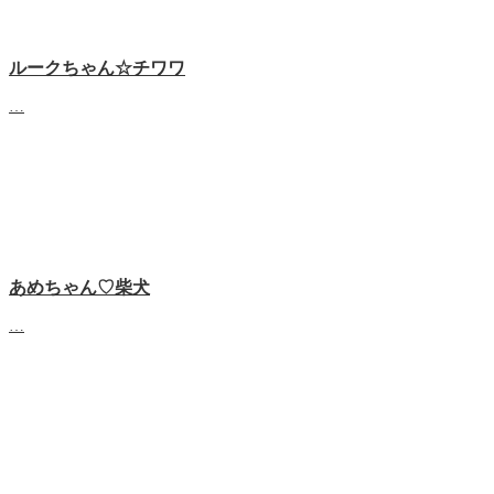
ルークちゃん☆チワワ
…
あめちゃん♡‬柴犬
…