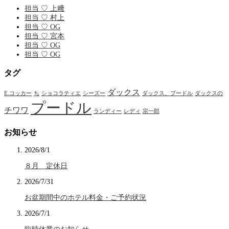
担当 ♡ 上﨑
担当 ♡ 村上
担当 ♡ OG
担当 ♡ 宮本
担当 ♡ OG
担当 ♡ OG
タグ
ダックス
E.コッカー
ち
ショコラティエ
シーズー
ダックス、プードル
ダックスの
プードル
チワワ
ランディー
レディ
宗一郎
お知らせ
2026/8/1
８月 定休日
2026/7/31
お盆期間中のホテル料金・ご予約状況
2026/7/1