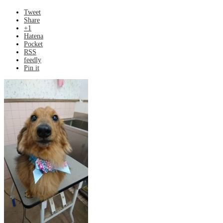
Tweet
Share
+1
Hatena
Pocket
RSS
feedly
Pin it