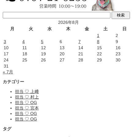
2026年8月
月
火
水
木
金
土
日
1
2
3
4
5
6
7
8
9
10
11
12
13
14
15
16
17
18
19
20
21
22
23
24
25
26
27
28
29
30
31
« 7月
カテゴリー
担当 ♡ 上﨑
担当 ♡ 村上
担当 ♡ OG
担当 ♡ 宮本
担当 ♡ OG
担当 ♡ OG
タグ