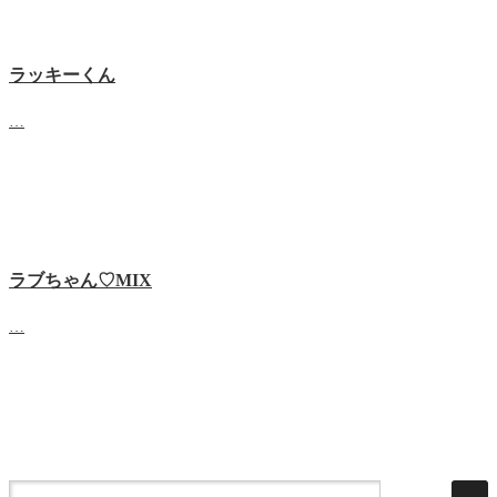
ラッキーくん
…
ラブちゃん♡MIX
…