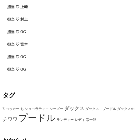
担当 ♡ 上﨑
担当 ♡ 村上
担当 ♡ OG
担当 ♡ 宮本
担当 ♡ OG
担当 ♡ OG
タグ
ダックス
E.コッカー
ち
ショコラティエ
シーズー
ダックス、プードル
ダックスの
プードル
チワワ
ランディー
レディ
宗一郎