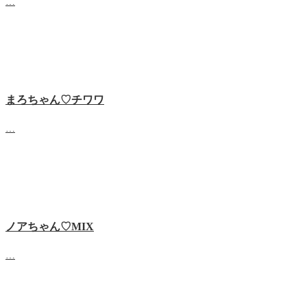
…
まろちゃん♡チワワ
…
ノアちゃん♡‬MIX
…