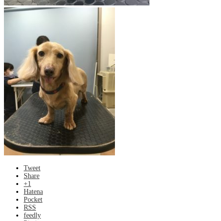
Tweet
Share
+1
Hatena
Pocket
RSS
feedly