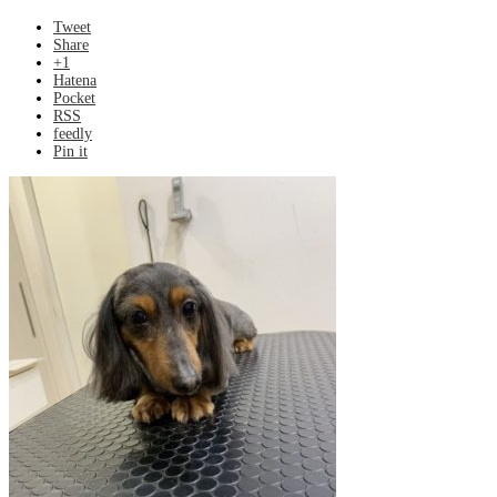
Tweet
Share
+1
Hatena
Pocket
RSS
feedly
Pin it