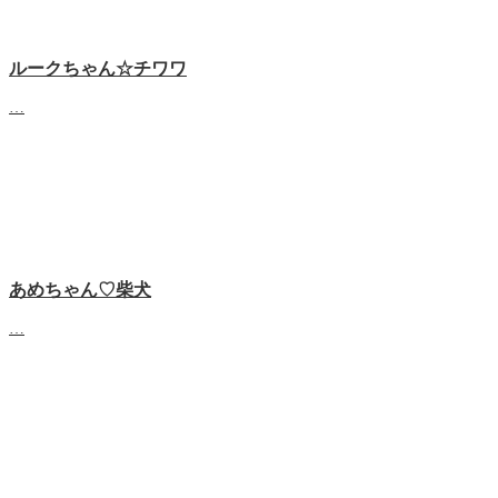
ルークちゃん☆チワワ
…
あめちゃん♡‬柴犬
…