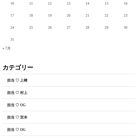
10
11
12
13
14
15
16
17
18
19
20
21
22
23
24
25
26
27
28
29
30
31
« 7月
カテゴリー
担当 ♡ 上﨑
担当 ♡ 村上
担当 ♡ OG
担当 ♡ 宮本
担当 ♡ OG