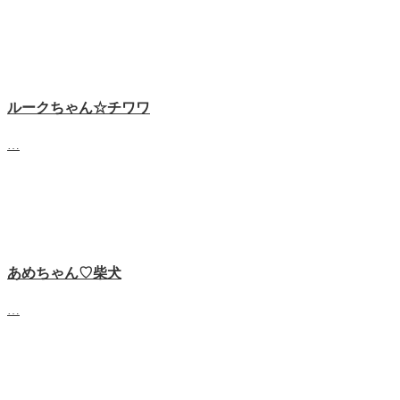
ルークちゃん☆チワワ
…
あめちゃん♡‬柴犬
…