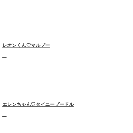
レオンくん♡マルプー
…
エレンちゃん♡タイニープードル
…