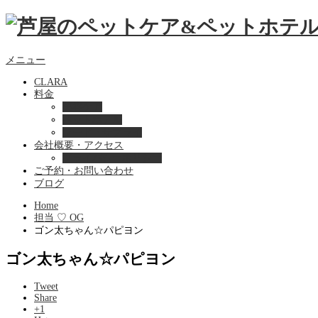
メニュー
CLARA
料金
美容ケア
ペットホテル
フード・サプライ
会社概要・アクセス
プライバシーポリシー
ご予約・お問い合わせ
ブログ
Home
担当 ♡ OG
ゴン太ちゃん☆パピヨン
ゴン太ちゃん☆パピヨン
Tweet
Share
+1