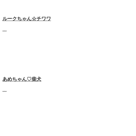
ルークちゃん☆チワワ
…
あめちゃん♡‬柴犬
…