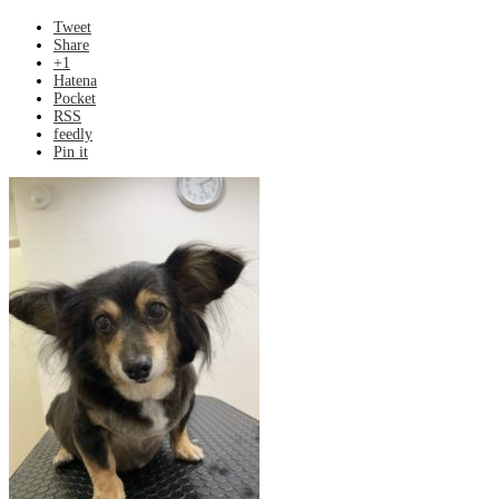
Tweet
Share
+1
Hatena
Pocket
RSS
feedly
Pin it