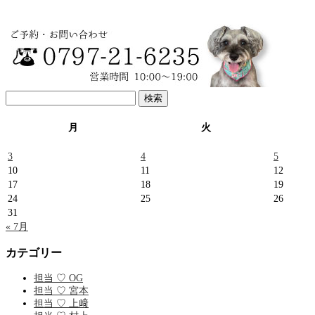
検
索:
月
火
3
4
5
10
11
12
17
18
19
24
25
26
31
« 7月
カテゴリー
担当 ♡ OG
担当 ♡ 宮本
担当 ♡ 上﨑