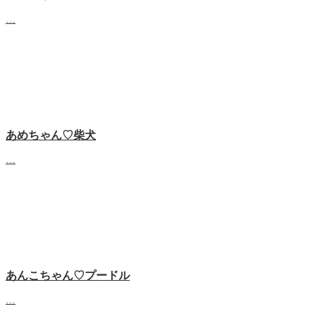
…
あめちゃん♡‬柴犬
…
あんこちゃん♡‬プードル
…