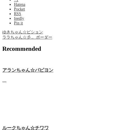
Hatena
Pocket
RSS
feedly
Pin it
ゆきちゃん☆ビション
ララちゃん☆彡.。ボーダー
Recommended
アランちゃん☆パピヨン
…
ルークちゃん☆チワワ