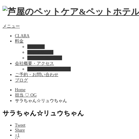
メニュー
CLARA
料金
美容ケア
ペットホテル
フード・サプライ
会社概要・アクセス
プライバシーポリシー
ご予約・お問い合わせ
ブログ
Home
担当 ♡ OG
サラちゃん☆リュウちゃん
サラちゃん☆リュウちゃん
Tweet
Share
+1