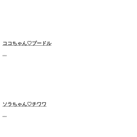
ココちゃん♡‬プードル
…
ソラちゃん♡‬チワワ
…