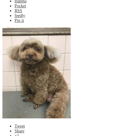
Hatena
Pocket
RSS
feedly
Pin it
Tweet
Share
+1