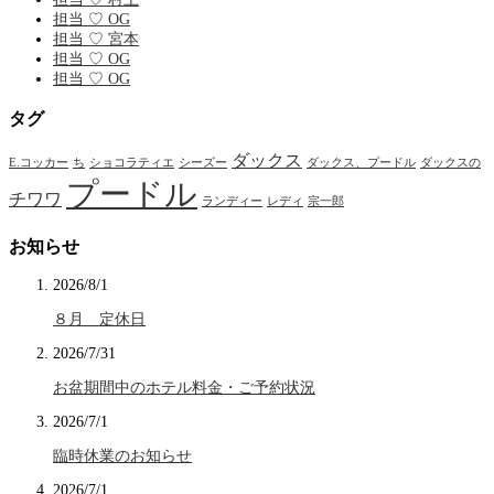
担当 ♡ OG
担当 ♡ 宮本
担当 ♡ OG
担当 ♡ OG
タグ
ダックス
E.コッカー
ち
ショコラティエ
シーズー
ダックス、プードル
ダックスの
プードル
チワワ
ランディー
レディ
宗一郎
お知らせ
2026/8/1
８月 定休日
2026/7/31
お盆期間中のホテル料金・ご予約状況
2026/7/1
臨時休業のお知らせ
2026/7/1