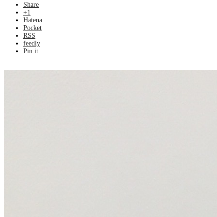
Share
+1
Hatena
Pocket
RSS
feedly
Pin it