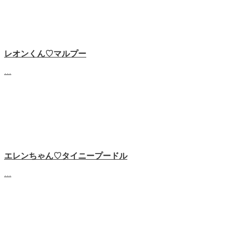
レオンくん♡マルプー
…
エレンちゃん♡タイニープードル
…