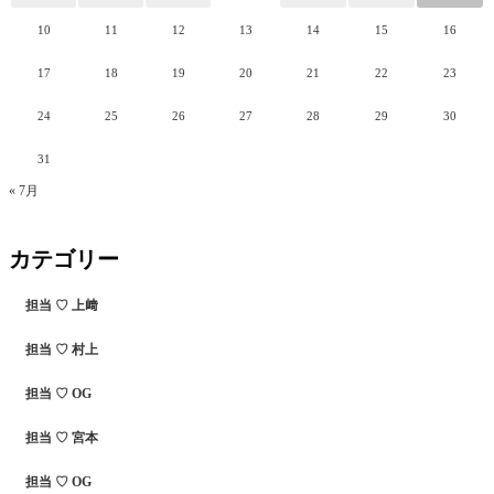
10
11
12
13
14
15
16
17
18
19
20
21
22
23
24
25
26
27
28
29
30
31
« 7月
カテゴリー
担当 ♡ 上﨑
担当 ♡ 村上
担当 ♡ OG
担当 ♡ 宮本
担当 ♡ OG