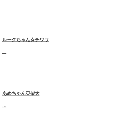
ルークちゃん☆チワワ
…
あめちゃん♡‬柴犬
…