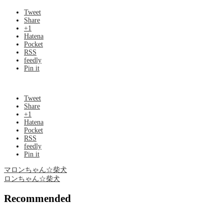
Tweet
Share
+1
Hatena
Pocket
RSS
feedly
Pin it
Tweet
Share
+1
Hatena
Pocket
RSS
feedly
Pin it
マロンちゃん☆柴犬
ロンちゃん☆柴犬
Recommended