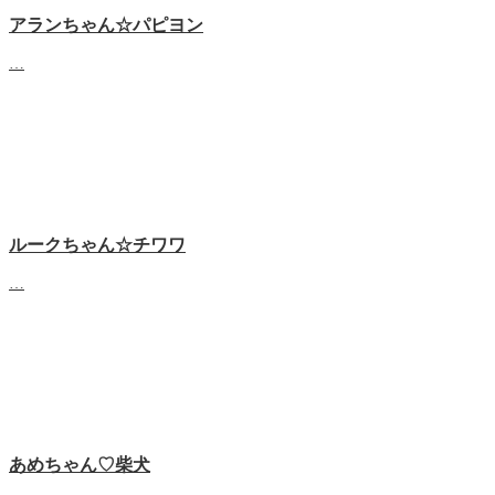
アランちゃん☆パピヨン
…
ルークちゃん☆チワワ
…
あめちゃん♡‬柴犬