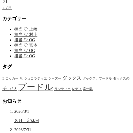
31
« 7月
カテゴリー
担当 ♡ 上﨑
担当 ♡ 村上
担当 ♡ OG
担当 ♡ 宮本
担当 ♡ OG
担当 ♡ OG
タグ
ダックス
E.コッカー
ち
ショコラティエ
シーズー
ダックス、プードル
ダックスの
プードル
チワワ
ランディー
レディ
宗一郎
お知らせ
2026/8/1
８月 定休日
2026/7/31