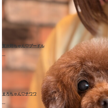
直次郎ちゃん♡プードル
…
まろちゃん♡チワワ
…