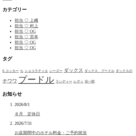
カテゴリー
担当 ♡ 上﨑
担当 ♡ 村上
担当 ♡ OG
担当 ♡ 宮本
担当 ♡ OG
担当 ♡ OG
タグ
ダックス
E.コッカー
ち
ショコラティエ
シーズー
ダックス、プードル
ダックスの
プードル
チワワ
ランディー
レディ
宗一郎
お知らせ
2026/8/1
８月 定休日
2026/7/31
お盆期間中のホテル料金・ご予約状況