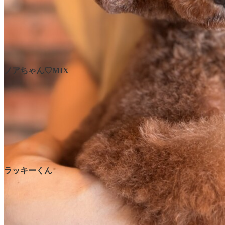
ノアちゃん♡‬MIX
…
ラッキーくん
…