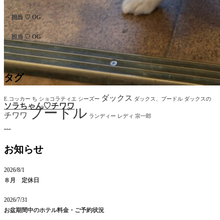
担当 ♡ OG
担当 ♡ OG
タグ
ダックス
E.コッカー
ち
ショコラティエ
シーズー
ダックス、プードル
ダックスの
ソラちゃん♡‬チワワ
プードル
チワワ
ランディー
レディ
宗一郎
…
お知らせ
2026/8/1
８月 定休日
2026/7/31
お盆期間中のホテル料金・ご予約状況