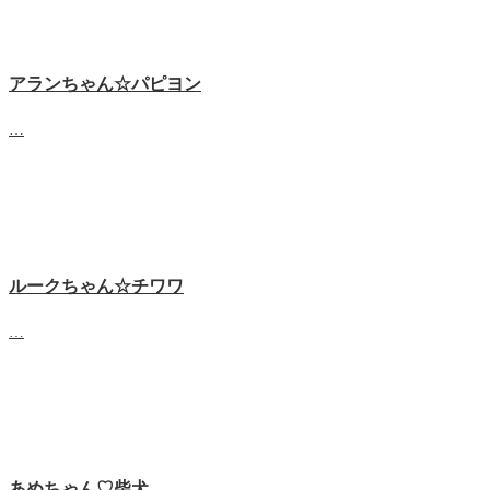
アランちゃん☆パピヨン
…
ルークちゃん☆チワワ
…
あめちゃん♡‬柴犬