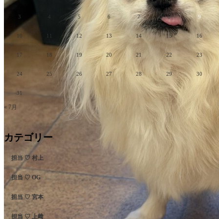
3
4
5
6
7
8
9
10
11
12
13
14
15
16
17
18
19
20
21
22
23
24
25
26
27
28
29
30
31
« 7月
カテゴリー
担当 ♡ 村上
担当 ♡ OG
担当 ♡ 宮本
担当 ♡ 上﨑