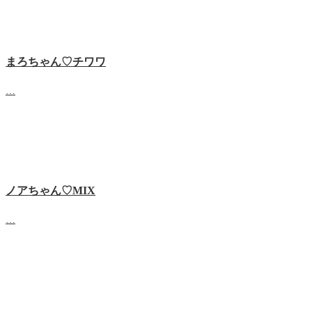
まろちゃん♡チワワ
…
ノアちゃん♡‬MIX
…