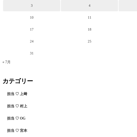
3
4
10
11
17
18
24
25
31
« 7月
カテゴリー
担当 ♡ 上﨑
担当 ♡ 村上
担当 ♡ OG
担当 ♡ 宮本