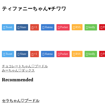
ティファニーちゃん♥チワワ
Tweet
Share
+1
Hatena
Pocket
RSS
feedly
Pi
Tweet
Share
+1
Hatena
Pocket
RSS
feedly
Pi
チョコレートちゃん♡プードル
みーちゃん♡ダックス
Recommended
セラちゃん♡プードル