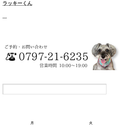
ラッキーくん
…
月
火