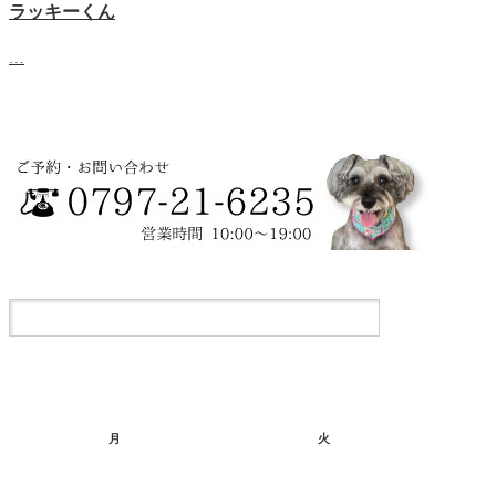
ラッキーくん
…
月
火