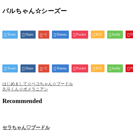
パルちゃん☆シーズー
Tweet
Share
+1
Hatena
Pocket
RSS
feedly
Pi
Tweet
Share
+1
Hatena
Pocket
RSS
feedly
Pi
はじめまして☆ペコちゃん☆プードル
久斗くん☆ポメラニアン
Recommended
セラちゃん♡プードル