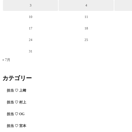
3
4
10
11
17
18
24
25
31
« 7月
カテゴリー
担当 ♡ 上﨑
担当 ♡ 村上
担当 ♡ OG
担当 ♡ 宮本