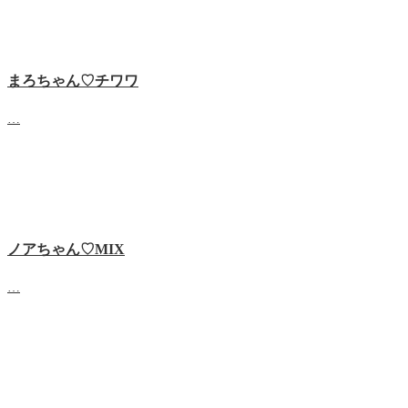
まろちゃん♡チワワ
…
ノアちゃん♡‬MIX
…