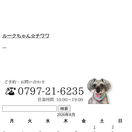
ルークちゃん☆チワワ
…
検
索:
2026年8月
月
火
水
木
金
土
日
1
2