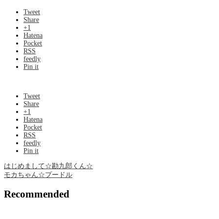
Tweet
Share
+1
Hatena
Pocket
RSS
feedly
Pin it
Tweet
Share
+1
Hatena
Pocket
RSS
feedly
Pin it
はじめまして☆勘九郎くん☆
モカちゃん☆プードル
Recommended