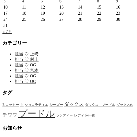
3
4
5
6
7
8
9
10
11
12
13
14
15
16
17
18
19
20
21
22
23
24
25
26
27
28
29
30
31
« 7月
カテゴリー
担当 ♡ 上﨑
担当 ♡ 村上
担当 ♡ OG
担当 ♡ 宮本
担当 ♡ OG
担当 ♡ OG
タグ
ダックス
E.コッカー
ち
ショコラティエ
シーズー
ダックス、プードル
ダックスの
プードル
チワワ
ランディー
レディ
宗一郎
お知らせ