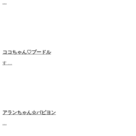
…
ココちゃん♡プードル
す …
アランちゃん☆パピヨン
…