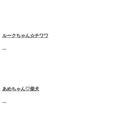
ルークちゃん☆チワワ
…
あめちゃん♡‬柴犬
…