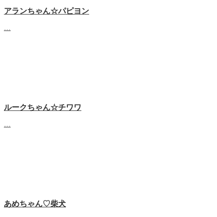
アランちゃん☆パピヨン
…
ルークちゃん☆チワワ
…
あめちゃん♡‬柴犬