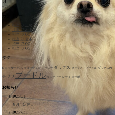
31
« 7月
カテゴリー
担当 ♡ 上﨑
担当 ♡ 村上
担当 ♡ OG
担当 ♡ 宮本
担当 ♡ OG
担当 ♡ OG
タグ
ダックス
E.コッカー
ち
ショコラティエ
シーズー
ダックス、プードル
ダックスの
プードル
チワワ
ランディー
レディ
宗一郎
お知らせ
2026/8/1
８月 定休日
2026/7/31