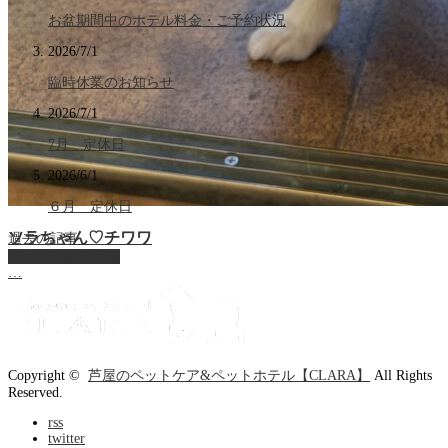
お盆期間中のホテル料金・ご予約状況
ココちゃん♡‬プードル
2026/7/1
…
臨時休業のお知らせ
2026/7/1
7月 定休日
2026/6/1
６月 定休日
ソラちゃん♡‬チワワ
過去の記事
ページ上部へ戻る
…
Copyright ©
芦屋のペットケア&ペットホテル【CLARA】
All Rights
Reserved.
rss
twitter