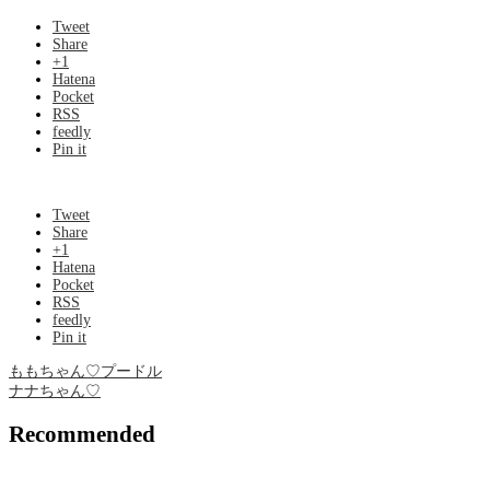
Tweet
Share
+1
Hatena
Pocket
RSS
feedly
Pin it
Tweet
Share
+1
Hatena
Pocket
RSS
feedly
Pin it
ももちゃん♡プードル
ナナちゃん♡
Recommended