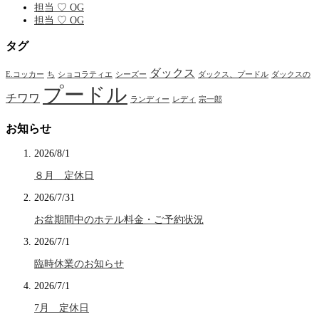
担当 ♡ OG
担当 ♡ OG
タグ
ダックス
E.コッカー
ち
ショコラティエ
シーズー
ダックス、プードル
ダックスの
プードル
チワワ
ランディー
レディ
宗一郎
お知らせ
2026/8/1
８月 定休日
2026/7/31
お盆期間中のホテル料金・ご予約状況
2026/7/1
臨時休業のお知らせ
2026/7/1
7月 定休日