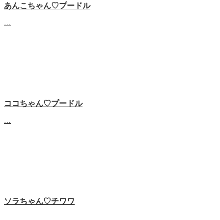
あんこちゃん♡‬プードル
…
ココちゃん♡‬プードル
…
ソラちゃん♡‬チワワ
…