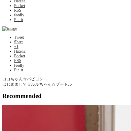
Hatena
Pocket
RSS
feedly
Pin it
Tweet
Share
+1
Hatena
Pocket
RSS
feedly
Pin it
ココちゃん☆パピヨン
はじめまして☆ルルちゃん☆プードル
Recommended