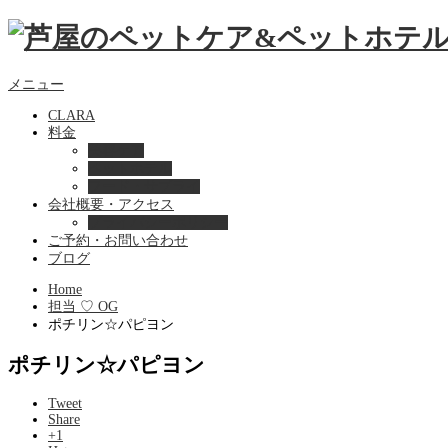
メニュー
CLARA
料金
美容ケア
ペットホテル
フード・サプライ
会社概要・アクセス
プライバシーポリシー
ご予約・お問い合わせ
ブログ
Home
担当 ♡ OG
ポチリン☆パピヨン
ポチリン☆パピヨン
Tweet
Share
+1