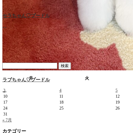
セラちゃん♡プードル
レオンくん♡マルプー
…
…
検
索:
月
火
ラブちゃん♡プードル
…
3
4
5
10
11
12
17
18
19
24
25
26
31
« 7月
カテゴリー