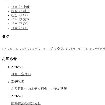
担当 ♡ 上﨑
担当 ♡ 村上
担当 ♡ OG
担当 ♡ 宮本
担当 ♡ OG
担当 ♡ OG
タグ
ダックス
E.コッカー
ち
ショコラティエ
シーズー
ダックス、プードル
ダックスの
お知らせ
2026/8/1
８月 定休日
2026/7/31
お盆期間中のホテル料金・ご予約状況
2026/7/1
臨時休業のお知らせ