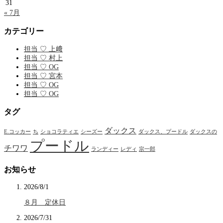
31
« 7月
カテゴリー
担当 ♡ 上﨑
担当 ♡ 村上
担当 ♡ OG
担当 ♡ 宮本
担当 ♡ OG
担当 ♡ OG
タグ
ダックス
E.コッカー
ち
ショコラティエ
シーズー
ダックス、プードル
ダックスの
プードル
チワワ
ランディー
レディ
宗一郎
お知らせ
2026/8/1
８月 定休日
2026/7/31