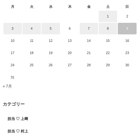
月
火
水
木
金
土
日
1
2
3
4
5
6
7
8
9
10
11
12
13
14
15
16
17
18
19
20
21
22
23
24
25
26
27
28
29
30
31
« 7月
カテゴリー
担当 ♡ 上﨑
担当 ♡ 村上