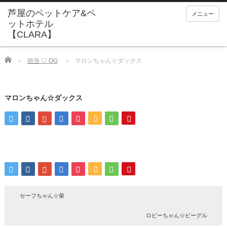
メニュー
Home
担当 ♡ OG
マロンちゃん☆ダックス
マロンちゃん☆ダックス
セーフちゃん☆柴
ロビーちゃん☆ビーグル