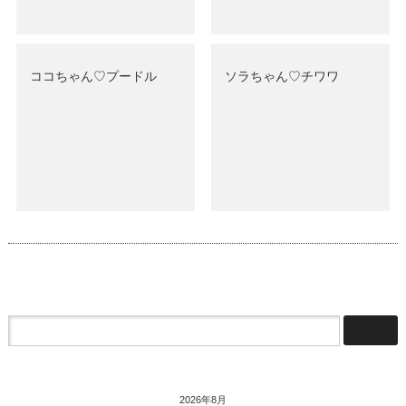
ココちゃん♡‬プードル
ソラちゃん♡‬チワワ
2026年8月