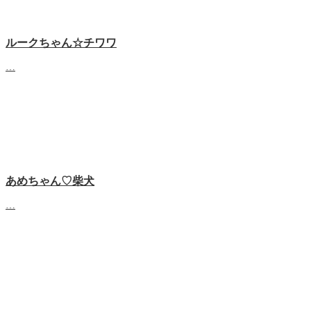
ルークちゃん☆チワワ
…
あめちゃん♡‬柴犬
…