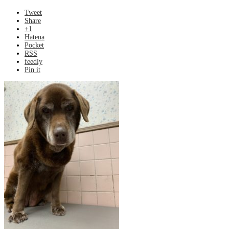
Tweet
Share
+1
Hatena
Pocket
RSS
feedly
Pin it