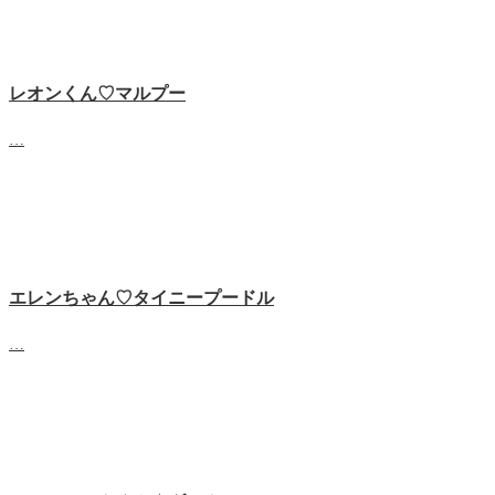
レオンくん♡マルプー
…
エレンちゃん♡タイニープードル
…