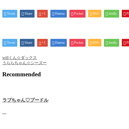
Tweet
Share
+1
Hatena
Pocket
RSS
feedly
Pi
Tweet
Share
+1
Hatena
Pocket
RSS
feedly
Pi
willくん☆ダックス
うららちゃん☆シーズー
Recommended
ラブちゃん♡プードル
…