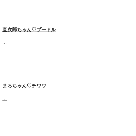
直次郎ちゃん♡プードル
…
まろちゃん♡チワワ
…