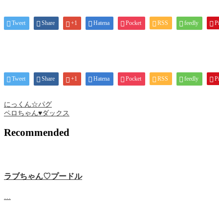
Tweet
Share
+1
Hatena
Pocket
RSS
feedly
Pi
Tweet
Share
+1
Hatena
Pocket
RSS
feedly
Pi
にっくん☆パグ
ペロちゃん♥ダックス
Recommended
ラブちゃん♡プードル
…