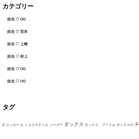
カテゴリー
担当 ♡ OG
担当 ♡ 宮本
担当 ♡ 上﨑
担当 ♡ 村上
担当 ♡ OG
担当 ♡ OG
タグ
ダックス
E.コッカー
ち
ショコラティエ
シーズー
ダックス、プードル
ダックスの