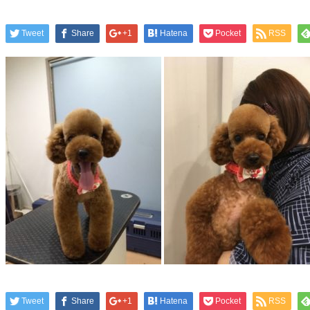
Tweet
Share
+1
Hatena
Pocket
RSS
Tweet
Share
+1
Hatena
Pocket
RSS