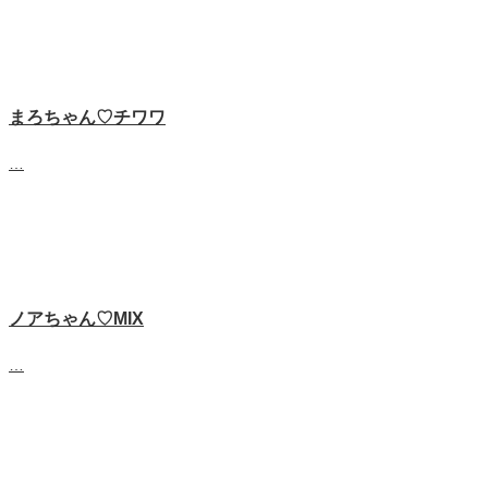
まろちゃん♡チワワ
…
ノアちゃん♡‬MIX
…