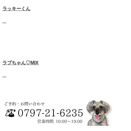
ラッキーくん
…
ラブちゃん♡MIX
…