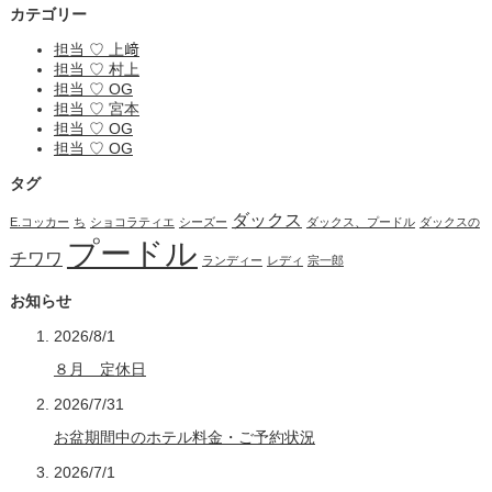
カテゴリー
担当 ♡ 上﨑
担当 ♡ 村上
担当 ♡ OG
担当 ♡ 宮本
担当 ♡ OG
担当 ♡ OG
タグ
ダックス
E.コッカー
ち
ショコラティエ
シーズー
ダックス、プードル
ダックスの
プードル
チワワ
ランディー
レディ
宗一郎
お知らせ
2026/8/1
８月 定休日
2026/7/31
お盆期間中のホテル料金・ご予約状況
2026/7/1