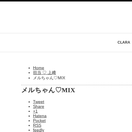
CLARA
Home
担当 ♡ 上﨑
メルちゃん♡MIX
メルちゃん♡MIX
Tweet
Share
+1
Hatena
Pocket
RSS
feedly