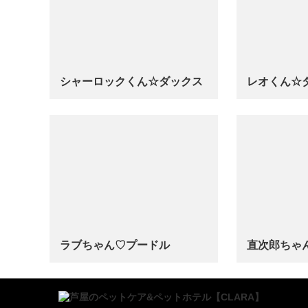
シャーロックくん☆ダックス
レオくん☆
…
…
ラブちゃん♡プードル
直次郎ちゃ
…
…