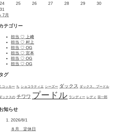
24
25
26
27
28
29
30
31
« 7月
カテゴリー
担当 ♡ 上﨑
担当 ♡ 村上
担当 ♡ OG
担当 ♡ 宮本
担当 ♡ OG
担当 ♡ OG
タグ
ダックス
E.コッカー
ち
ショコラティエ
シーズー
ダックス、プードル
プードル
チワワ
ダックスの
ランディー
レディ
宗一郎
お知らせ
2026/8/1
８月 定休日