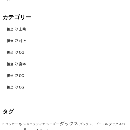
カテゴリー
担当 ♡ 上﨑
担当 ♡ 村上
担当 ♡ OG
担当 ♡ 宮本
担当 ♡ OG
担当 ♡ OG
タグ
ダックス
E.コッカー
ち
ショコラティエ
シーズー
ダックス、プードル
ダックスの