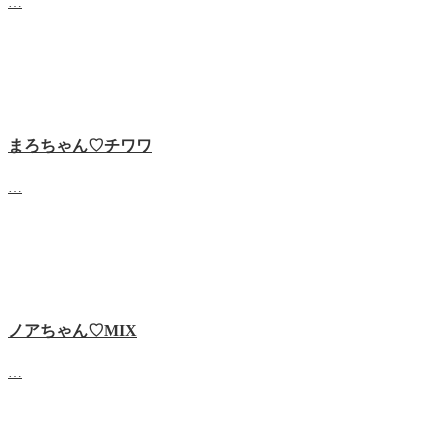
…
まろちゃん♡チワワ
…
ノアちゃん♡‬MIX
…