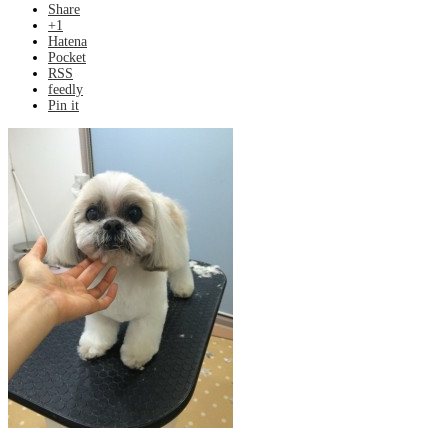
Share
+1
Hatena
Pocket
RSS
feedly
Pin it