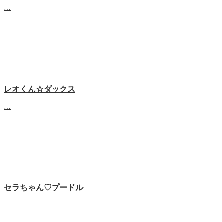
…
レオくん☆ダックス
…
セラちゃん♡プードル
…