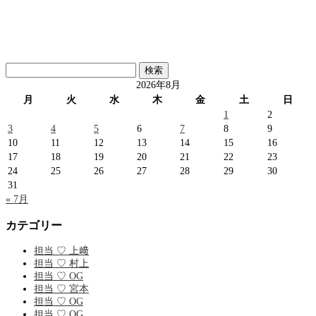
検
索:
2026年8月
月
火
水
木
金
土
日
1
2
3
4
5
6
7
8
9
10
11
12
13
14
15
16
17
18
19
20
21
22
23
24
25
26
27
28
29
30
31
« 7月
カテゴリー
担当 ♡ 上﨑
担当 ♡ 村上
担当 ♡ OG
担当 ♡ 宮本
担当 ♡ OG
担当 ♡ OG