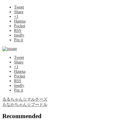
Tweet
Share
+1
Hatena
Pocket
RSS
feedly
Pin it
Tweet
Share
+1
Hatena
Pocket
RSS
feedly
Pin it
るるちゃん☆マルチーズ
もなかちゃん☆プードル
Recommended