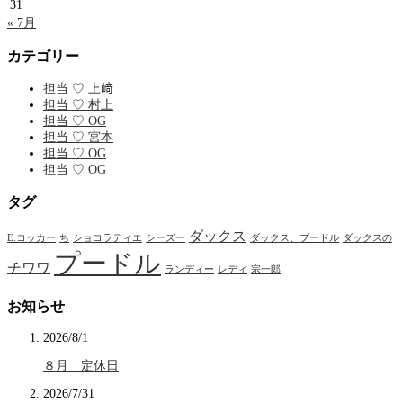
31
« 7月
カテゴリー
担当 ♡ 上﨑
担当 ♡ 村上
担当 ♡ OG
担当 ♡ 宮本
担当 ♡ OG
担当 ♡ OG
タグ
ダックス
E.コッカー
ち
ショコラティエ
シーズー
ダックス、プードル
ダックスの
プードル
チワワ
ランディー
レディ
宗一郎
お知らせ
2026/8/1
８月 定休日
2026/7/31