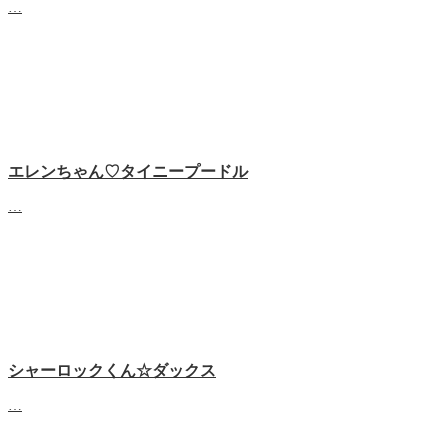
…
エレンちゃん♡タイニープードル
…
シャーロックくん☆ダックス
…