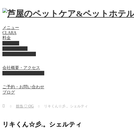
メニュー
CLARA
料金
美容ケア
ペットホテル
フード・サプライ
会社概要・アクセス
プライバシーポリシー
ご予約・お問い合わせ
ブログ
Home
担当 ♡ OG
リキくん☆彡.。シェルティ
リキくん☆彡.。シェルティ