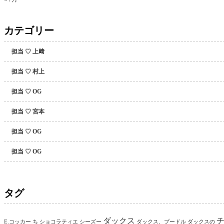
カテゴリー
担当 ♡ 上﨑
担当 ♡ 村上
担当 ♡ OG
担当 ♡ 宮本
担当 ♡ OG
担当 ♡ OG
タグ
ダックス
E.コッカー
ち
ショコラティエ
シーズー
ダックス、プードル
ダックスの