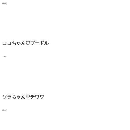
…
ココちゃん♡‬プードル
…
ソラちゃん♡‬チワワ
…