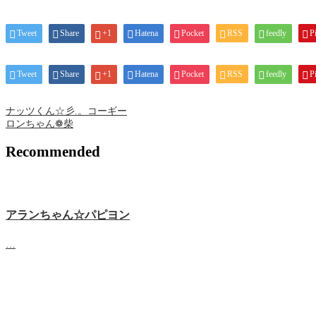
Tweet
Share
+1
Hatena
Pocket
RSS
feedly
Pi
Tweet
Share
+1
Hatena
Pocket
RSS
feedly
Pi
ナッツくん☆彡.。コーギー
ロンちゃん❁ 柴
Recommended
アランちゃん☆パピヨン
…