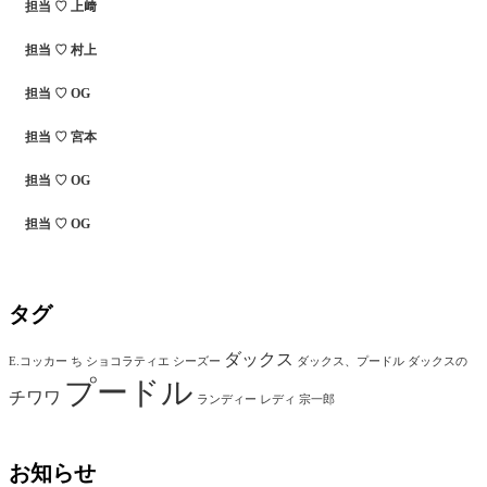
担当 ♡ 上﨑
担当 ♡ 村上
担当 ♡ OG
担当 ♡ 宮本
担当 ♡ OG
担当 ♡ OG
タグ
ダックス
E.コッカー
ち
ショコラティエ
シーズー
ダックス、プードル
ダックスの
プードル
チワワ
ランディー
レディ
宗一郎
お知らせ