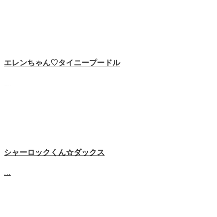
エレンちゃん♡タイニープードル
…
シャーロックくん☆ダックス
…