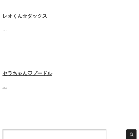
レオくん☆ダックス
…
セラちゃん♡プードル
…