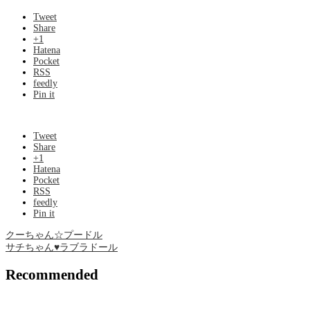
Tweet
Share
+1
Hatena
Pocket
RSS
feedly
Pin it
Tweet
Share
+1
Hatena
Pocket
RSS
feedly
Pin it
クーちゃん☆プードル
サチちゃん♥ラブラドール
Recommended