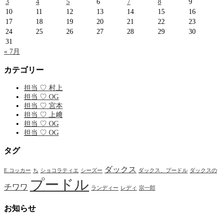
3
4
5
6
7
8
9
10
11
12
13
14
15
16
17
18
19
20
21
22
23
24
25
26
27
28
29
30
31
« 7月
カテゴリー
担当 ♡ 村上
担当 ♡ OG
担当 ♡ 宮本
担当 ♡ 上﨑
担当 ♡ OG
担当 ♡ OG
タグ
ダックス
E.コッカー
ち
ショコラティエ
シーズー
ダックス、プードル
ダックスの
プードル
チワワ
ランディー
レディ
宗一郎
お知らせ