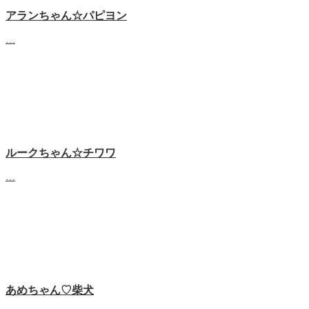
アランちゃん☆パピヨン
…
ルークちゃん☆チワワ
…
あめちゃん♡‬柴犬