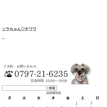
ソラちゃん♡‬チワワ
…
検
索:
2026年8月
月
火
水
木
金
土
日
1
2