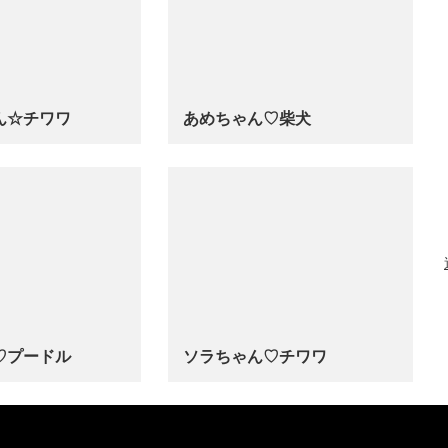
ん☆チワワ
あめちゃん♡‬柴犬
…
‬プードル
ソラちゃん♡‬チワワ
…