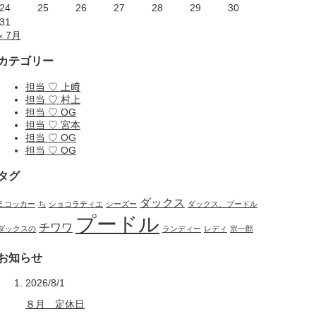
24
25
26
27
28
29
30
31
« 7月
カテゴリー
担当 ♡ 上﨑
担当 ♡ 村上
担当 ♡ OG
担当 ♡ 宮本
担当 ♡ OG
担当 ♡ OG
タグ
ダックス
E.コッカー
ち
ショコラティエ
シーズー
ダックス、プードル
プードル
チワワ
ダックスの
ランディー
レディ
宗一郎
お知らせ
2026/8/1
８月 定休日