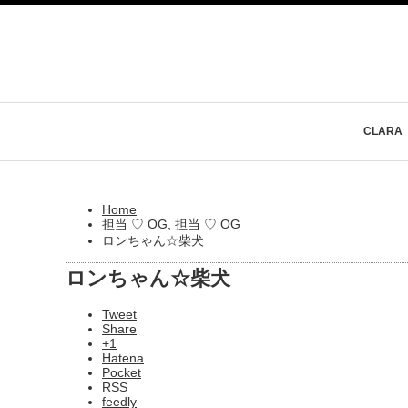
CLARA
Home
担当 ♡ OG
,
担当 ♡ OG
ロンちゃん☆柴犬
ロンちゃん☆柴犬
Tweet
Share
+1
Hatena
Pocket
RSS
feedly