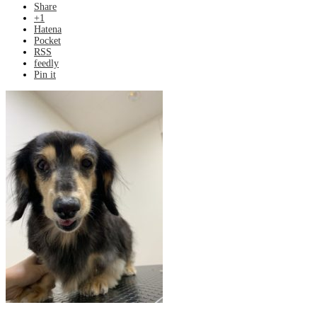
Share
+1
Hatena
Pocket
RSS
feedly
Pin it