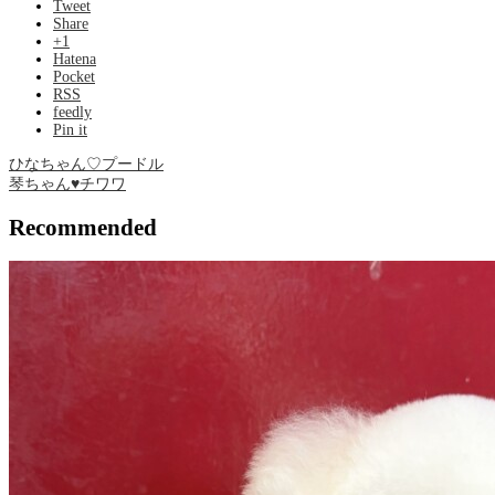
Tweet
Share
+1
Hatena
Pocket
RSS
feedly
Pin it
ひなちゃん♡プードル
琴ちゃん♥チワワ
Recommended