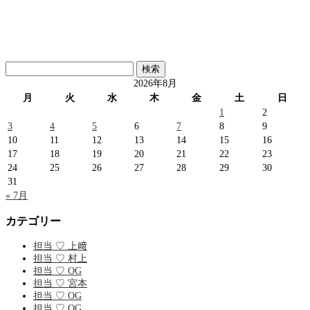
検
索:
2026年8月
月
火
水
木
金
土
日
1
2
3
4
5
6
7
8
9
10
11
12
13
14
15
16
17
18
19
20
21
22
23
24
25
26
27
28
29
30
31
« 7月
カテゴリー
担当 ♡ 上﨑
担当 ♡ 村上
担当 ♡ OG
担当 ♡ 宮本
担当 ♡ OG
担当 ♡ OG