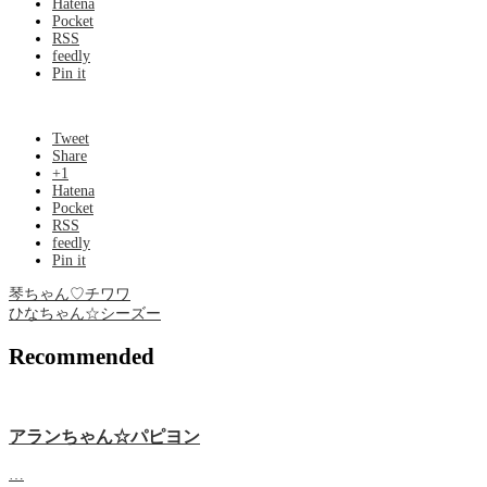
Hatena
Pocket
RSS
feedly
Pin it
Tweet
Share
+1
Hatena
Pocket
RSS
feedly
Pin it
琴ちゃん♡チワワ
ひなちゃん☆シーズー
Recommended
アランちゃん☆パピヨン
…