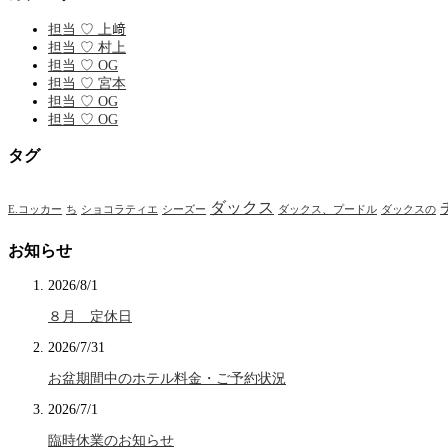
担当 ♡ 上﨑
担当 ♡ 村上
担当 ♡ OG
担当 ♡ 宮本
担当 ♡ OG
担当 ♡ OG
タグ
ダックス
E.コッカー
ち
ショコラティエ
シーズー
ダックス、プードル
ダックスの
お知らせ
2026/8/1
８月 定休日
2026/7/31
お盆期間中のホテル料金・ご予約状況
2026/7/1
臨時休業のお知らせ