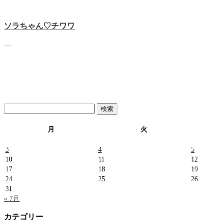
ソラちゃん♡‬チワワ
…
検
索:
月
火
3
4
5
10
11
12
17
18
19
24
25
26
31
« 7月
カテゴリー