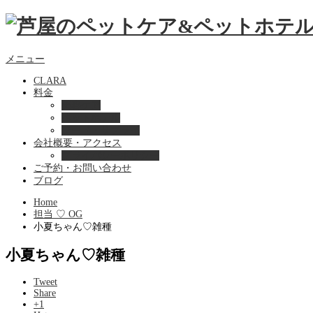
メニュー
CLARA
料金
美容ケア
ペットホテル
フード・サプライ
会社概要・アクセス
プライバシーポリシー
ご予約・お問い合わせ
ブログ
Home
担当 ♡ OG
小夏ちゃん♡雑種
小夏ちゃん♡雑種
Tweet
Share
+1