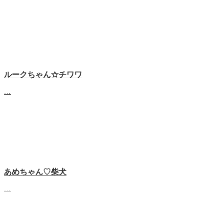
ルークちゃん☆チワワ
…
あめちゃん♡‬柴犬
…