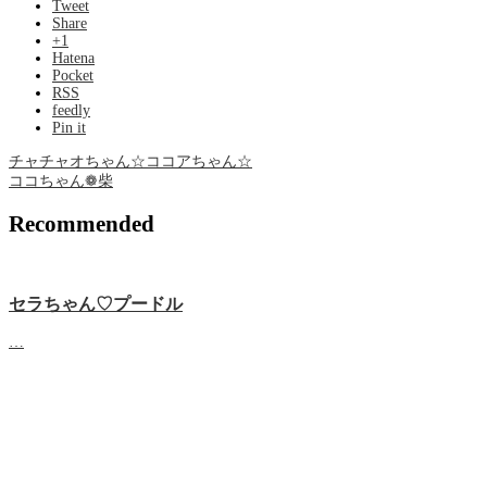
Tweet
Share
+1
Hatena
Pocket
RSS
feedly
Pin it
チャチャオちゃん☆ココアちゃん☆
ココちゃん❁ 柴
Recommended
セラちゃん♡プードル
…