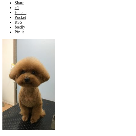
Share
+1
Hatena
Pocket
RSS
feedly
Pin it