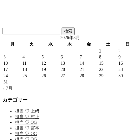
検
索:
2026年8月
月
火
水
木
金
土
日
1
2
3
4
5
6
7
8
9
10
11
12
13
14
15
16
17
18
19
20
21
22
23
24
25
26
27
28
29
30
31
« 7月
カテゴリー
担当 ♡ 上﨑
担当 ♡ 村上
担当 ♡ OG
担当 ♡ 宮本
担当 ♡ OG
担当 ♡ OG