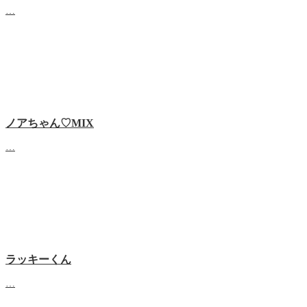
…
ノアちゃん♡‬MIX
…
ラッキーくん
…