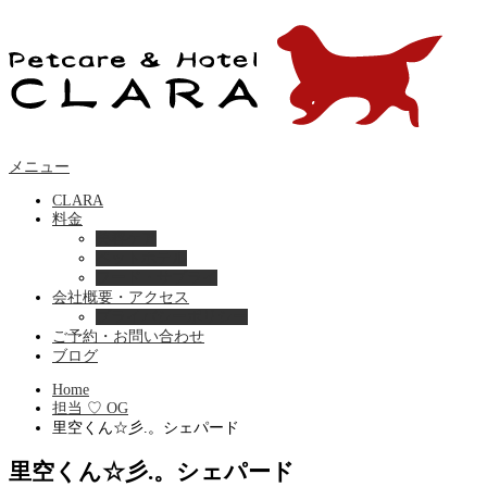
メニュー
CLARA
料金
美容ケア
ペットホテル
フード・サプライ
会社概要・アクセス
プライバシーポリシー
ご予約・お問い合わせ
ブログ
Home
担当 ♡ OG
里空くん☆彡.。シェパード
里空くん☆彡.。シェパード