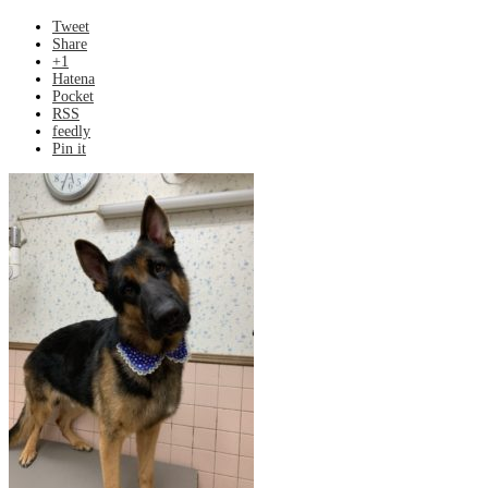
Tweet
Share
+1
Hatena
Pocket
RSS
feedly
Pin it