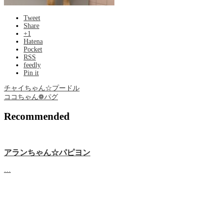
Tweet
Share
+1
Hatena
Pocket
RSS
feedly
Pin it
チャイちゃん☆プードル
ココちゃん❁ パグ
Recommended
アランちゃん☆パピヨン
…