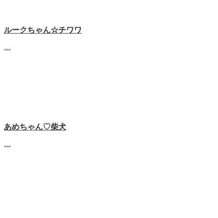
ルークちゃん☆チワワ
…
あめちゃん♡‬柴犬
…