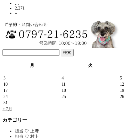
…
2,271
»
検
索:
月
火
3
4
5
10
11
12
17
18
19
24
25
26
31
« 7月
カテゴリー
担当 ♡ 上﨑
担当 ♡ 村上