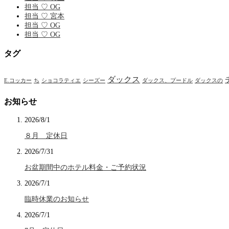
担当 ♡ OG
担当 ♡ 宮本
担当 ♡ OG
担当 ♡ OG
タグ
ダックス
E.コッカー
ち
ショコラティエ
シーズー
ダックス、プードル
ダックスの
お知らせ
2026/8/1
８月 定休日
2026/7/31
お盆期間中のホテル料金・ご予約状況
2026/7/1
臨時休業のお知らせ
2026/7/1