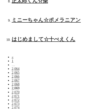
正太郎くん☆柴
ミニーちゃん☆ポメラニアン
はじめまして☆十べえくん
«
1
…
2,064
2,065
2,066
2,067
2,068
2,069
2,070
2,071
2,072
2,073
2,074