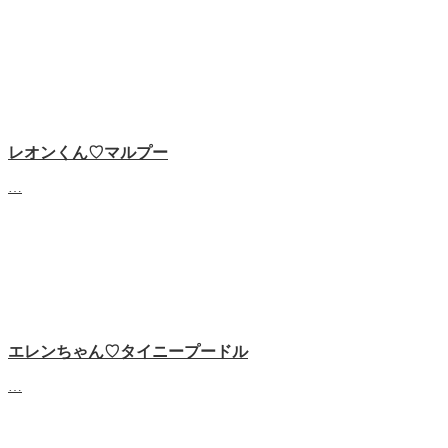
レオンくん♡マルプー
…
エレンちゃん♡タイニープードル
…