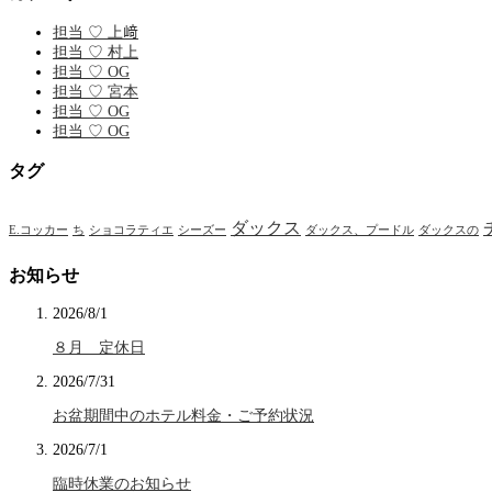
担当 ♡ 上﨑
担当 ♡ 村上
担当 ♡ OG
担当 ♡ 宮本
担当 ♡ OG
担当 ♡ OG
タグ
ダックス
E.コッカー
ち
ショコラティエ
シーズー
ダックス、プードル
ダックスの
お知らせ
2026/8/1
８月 定休日
2026/7/31
お盆期間中のホテル料金・ご予約状況
2026/7/1
臨時休業のお知らせ