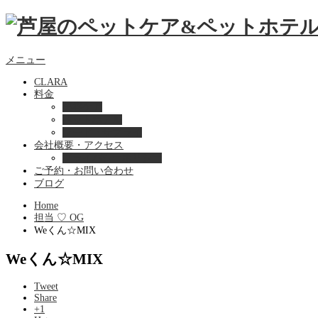
メニュー
CLARA
料金
美容ケア
ペットホテル
フード・サプライ
会社概要・アクセス
プライバシーポリシー
ご予約・お問い合わせ
ブログ
Home
担当 ♡ OG
Weくん☆MIX
Weくん☆MIX
Tweet
Share
+1