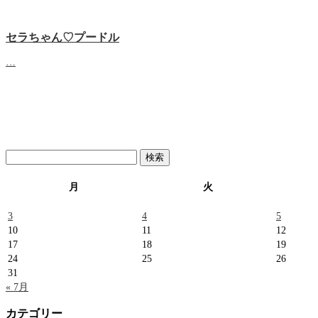
セラちゃん♡プードル
…
検
索:
月
火
3
4
5
10
11
12
17
18
19
24
25
26
31
« 7月
カテゴリー