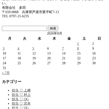
い。
有限会社 多田
〒659-0068 兵庫県芦屋市業平町7-13
TEL:0797-21-6235
検
索:
2026年8月
月
火
水
木
金
土
日
1
2
3
4
5
6
7
8
9
10
11
12
13
14
15
16
17
18
19
20
21
22
23
24
25
26
27
28
29
30
31
« 7月
カテゴリー
担当 ♡ 上﨑
担当 ♡ 村上
担当 ♡ OG
担当 ♡ 宮本
担当 ♡ OG