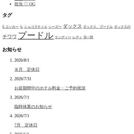
担当 ♡ OG
タグ
ダックス
E.コッカー
ち
ショコラティエ
シーズー
ダックス、プードル
ダックスの
プードル
チワワ
ランディー
レディ
宗一郎
お知らせ
2026/8/1
８月 定休日
2026/7/31
お盆期間中のホテル料金・ご予約状況
2026/7/1
臨時休業のお知らせ
2026/7/1
7月 定休日