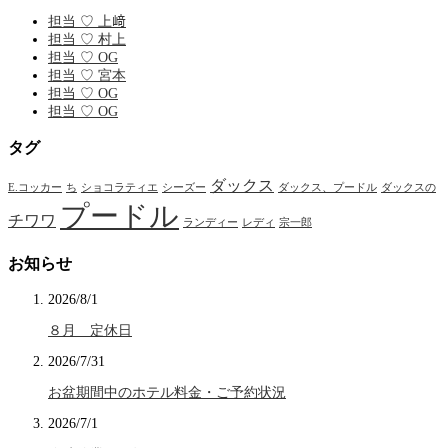
担当 ♡ 上﨑
担当 ♡ 村上
担当 ♡ OG
担当 ♡ 宮本
担当 ♡ OG
担当 ♡ OG
タグ
ダックス
E.コッカー
ち
ショコラティエ
シーズー
ダックス、プードル
ダックスの
プードル
チワワ
ランディー
レディ
宗一郎
お知らせ
2026/8/1
８月 定休日
2026/7/31
お盆期間中のホテル料金・ご予約状況
2026/7/1