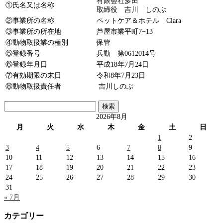
有限会社多田
①氏名又は名称
取締役 吉川 しのぶ
②事業所の名称
ペットケア＆ホテル Clara
③事業所の所在地
芦屋市業平町7−13
④動物取扱業の種別
保管
⑤登録番号
兵動 第0612014号
⑥登録年月日
平成18年7月24日
⑦有効期限の末日
令和8年7月23日
⑧動物取扱責任者
吉川しのぶ
検
索:
2026年8月
月
火
水
木
金
土
日
1
2
3
4
5
6
7
8
9
10
11
12
13
14
15
16
17
18
19
20
21
22
23
24
25
26
27
28
29
30
31
« 7月
カテゴリー